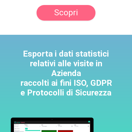
Scopri
Esporta i dati statistici
relativi alle visite in
Azienda
raccolti ai fini ISO, GDPR
e Protocolli di Sicurezza