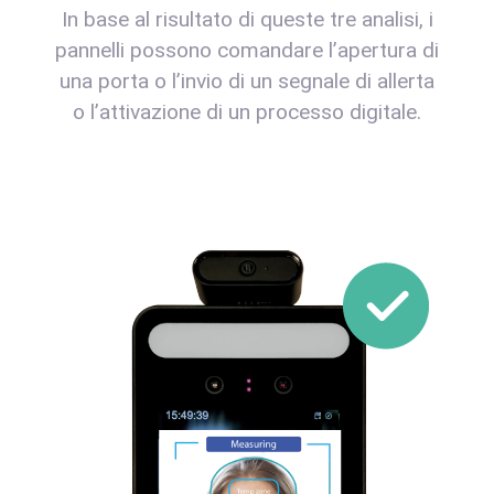
In base al risultato di queste tre analisi, i
pannelli possono comandare l’apertura di
una porta o l’invio di un segnale di allerta
o l’attivazione di un processo digitale.