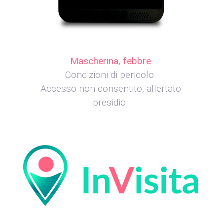
Mascherina, febbre
Condizioni di pericolo.
Accesso non consentito, allertato
presidio.